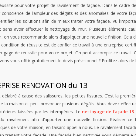
éussite pour votre projet de ravalement de façade. Dans le cadre d
r conscience de l’ampleur des dégâts et des anomalies de votre faç
ntifier les solutions afin de mieux traiter votre façade. Vu l’impo
t sans avoir effectuer le nettoyage du mur. Plusieurs éléments caus
, on vous recommande alors d’appliquer une nouvelle finition. Cela d
 condition de réussite est de confier ce travail à une entreprise ce
un gage de réussite pour votre projet. On peut accomplir ce travail. O
s vous offrir gratuitement le devis prévisionnel ? Profitez alors de l
REPRISE RENOVATION du 13
délabré à cause des salissures, les petites fissures. C’est la premièr
e de la maison et peut provoquer plusieurs dégâts. Vous devez effectu
térieurs laissées par les intempéries. Le
nettoyage de façade 13
du ravalement afin d’apporter une nouvelle finition. Réaliser ce t
iques de votre maison, en faisant appel à nous. Le ravalement faça
n en traitant votre façade. Une façade bien nettoyée vous démarque 