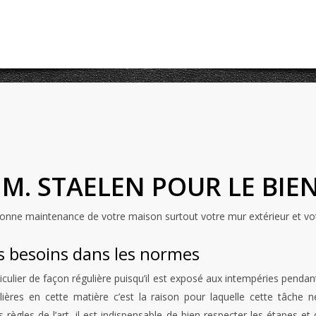
M. STAELEN POUR LE BIE
nne maintenance de votre maison surtout votre mur extérieur et votr
 besoins dans les normes
culier de façon régulière puisqu’il est exposé aux intempéries pendant
res en cette matière c’est la raison pour laquelle cette tâche né
 règles de l’art, il est indispensable de bien respecter les étapes et d