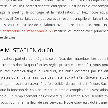
érieur, veuillez contacter notre entreprise. Il est possible d’accompl
ge, le peeling, le ponçage, et la nébulisation. En fait, notre éq
 travail. De ce fait, vous pouvez avoir l’esprit tranquille en faisant co
at si vous choisissez de collaborer avec notre entreprise. Notre in
re
entreprise de maçonnerie 60
maitrise ce métier avec prudence 
ée de tous.
 de M. STAELEN du 60
vation, partielle ou intégrale, selon l’état des matériaux. Les petits
ite mais dans la qualité et les règles prescrites. De ce fait, vous pouv
 fait plombier-zingueur. D’ailleurs, les aides acceptés par les a
lates ou en pente, ainsi que des matériaux à traiter. Grâce à la qual
s garantissant un travail à la fois solide, durable et esthétique. Sa
uisque la fonction de couverture est un emploi complexe qui s’est adapté
n ou un remplacement des crochets qui les fixent. Alors, si votre to
 vous fournir le meilleur de ses services. Notre couvreur, doté d’u