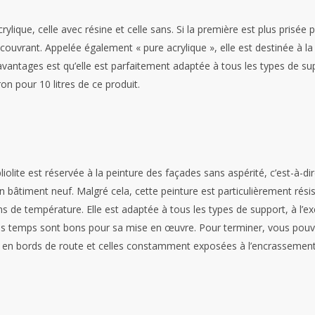
lique, celle avec résine et celle sans. Si la première est plus prisée 
couvrant. Appelée également « pure acrylique », elle est destinée à l
 avantages est qu’elle est parfaitement adaptée à tous les types de s
n pour 10 litres de ce produit.
pliolite est réservée à la peinture des façades sans aspérité, c’est-à-di
 bâtiment neuf. Malgré cela, cette peinture est particulièrement résist
ns de température. Elle est adaptée à tous les types de support, à l’e
s les temps sont bons pour sa mise en œuvre. Pour terminer, vous pouv
en bords de route et celles constamment exposées à l’encrassement. L