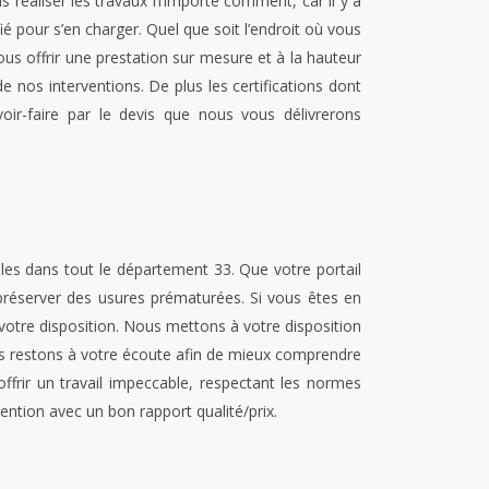
s réaliser les travaux n’importe comment, car il y a
ié pour s’en charger. Quel que soit l’endroit où vous
s offrir une prestation sur mesure et à la hauteur
e nos interventions. De plus les certifications dont
ir-faire par le devis que nous vous délivrerons
es dans tout le département 33. Que votre portail
e préserver des usures prématurées. Si vous êtes en
votre disposition. Nous mettons à votre disposition
ous restons à votre écoute afin de mieux comprendre
frir un travail impeccable, respectant les normes
vention avec un bon rapport qualité/prix.