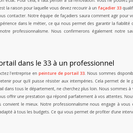
on éclat. Pour cela, il faut penser à sa rénovation. Vous ne pouvez pa
est la raison pour laquelle vous devez recourir à un
façadier 33
qualif
s contacter. Notre équipe de façadiers saura comment agir pour vou
rience dans le métier, ce qui nous permet des garantir la fiabilité d
otre professionnalisme. Nous confirmerons également notre savo
ortail dans le 33 à un professionnel
actez l'entreprise en
peinture de portail 33
. Nous sommes disponibl
retenir pour qu’il puisse résister aux intempéries. Cela permet de l
tail dans tous le département, ne cherchez plus loin. Nous sommes à 
vous offrir une prestation qui répond parfaitement à vos attentes. N
us convient le mieux. Notre professionnalisme nous engage à vous of
 adapté à tous les budgets. Ce qui vous permet de profiter d’une inter