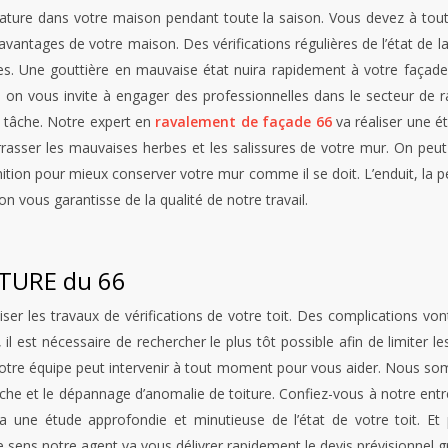
ature dans votre maison pendant toute la saison. Vous devez à tout
antages de votre maison. Des vérifications régulières de l’état de la
es. Une gouttière en mauvaise état nuira rapidement à votre façad
es, on vous invite à engager des professionnelles dans le secteur de
e tâche. Notre expert en
ravalement de façade 66
va réaliser une é
barrasser les mauvaises herbes et les salissures de votre mur. On peu
tion pour mieux conserver votre mur comme il se doit. L’enduit, la pei
n vous garantisse de la qualité de notre travail.
RTURE du 66
iser les travaux de vérifications de votre toit. Des complications vont
 il est nécessaire de rechercher le plus tôt possible afin de limiter
 notre équipe peut intervenir à tout moment pour vous aider. Nous so
rche et le dépannage d’anomalie de toiture. Confiez-vous à notre entre
ra une étude approfondie et minutieuse de l’état de votre toit. Et 
ens notre agent va vous délivrer rapidement le devis prévisionnel gra