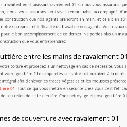
ravaillent en choisissant ravalement 01 et nous vous assurons que vo
on, nous vous assurons un travail remarquable accompagné d’une 
e construction que nos agents prendront en main, et cela bien sûr 
e notre entreprise et l’efficacité du travail de nos agents. Vos travau
s pour le bon accomplissement de ce dernier. Ne perdez plus un insta
construction que vous entreprendrez.
outtière entre les mains de ravalement 0
s votre toiture et procédez à un nettoyage en cas de nécessité. Vous 
nt votre gouttière ? Les impuretés sur votre toit nuiraient à la durée 
intégral afin d’enlever les traces végétales et les mousses présentes 
ière 01
. Tout ce qui vous mettra en sécurité chez vous c’est l’effica
de l’entretien de cette dernière. Chez nettoyage et pose gouttière 01,
rmes de couverture avec ravalement 01