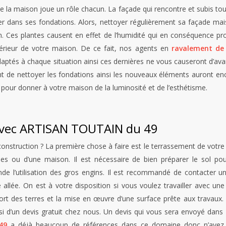
e la maison joue un rôle chacun. La façade qui rencontre et subis to
her dans ses fondations. Alors, nettoyer régulièrement sa façade m
n. Ces plantes causent en effet de l’humidité qui en conséquence profi
extérieur de votre maison. De ce fait, nos agents en
ravalement de
s adaptés à chaque situation ainsi ces dernières ne vous causeront d’
t de nettoyer les fondations ainsi les nouveaux éléments auront enc
pour donner à votre maison de la luminosité et de l’esthétisme.
 avec ARTISAN TOUTAIN du 49
struction ? La première chose à faire est le terrassement de votre te
nes ou d’une maison. Il est nécessaire de bien préparer le sol pou
mande l’utilisation des gros engins. Il est recommandé de contacter u
e allée. On est à votre disposition si vous voulez travailler avec u
rt des terres et la mise en œuvre d’une surface prête aux travaux. No
si d’un devis gratuit chez nous. Un devis qui vous sera envoyé dans
49
a déjà beaucoup de références dans ce domaine donc n’ayez a