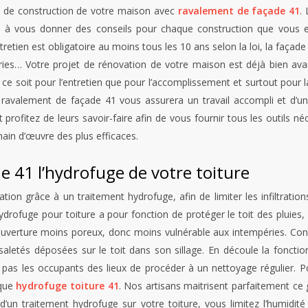
x de construction de votre maison avec
ravalement de façade 41
.
t à vous donner des conseils pour chaque construction que vous en
tretien est obligatoire au moins tous les 10 ans selon la loi, la façad
ries… Votre projet de rénovation de votre maison est déjà bien ava
 ce soit pour l’entretien que pour l’accomplissement et surtout pour 
ravalement de façade 41 vous assurera un travail accompli et d’une
profitez de leurs savoir-faire afin de vous fournir tous les outils n
ain d’œuvre des plus efficaces.
e 41 l’hydrofuge de votre toiture
ation grâce à un traitement hydrofuge, afin de limiter les infiltratio
 hydrofuge pour toiture a pour fonction de protéger le toit des pluies
ouverture moins poreux, donc moins vulnérable aux intempéries. Conc
 saletés déposées sur le toit dans son sillage. En découle la fonct
 pas les occupants des lieux de procéder à un nettoyage régulier. 
 que
hydrofuge toiture 41
. Nos artisans maitrisent parfaitement ce 
 d’un traitement hydrofuge sur votre toiture, vous limitez l’humidité