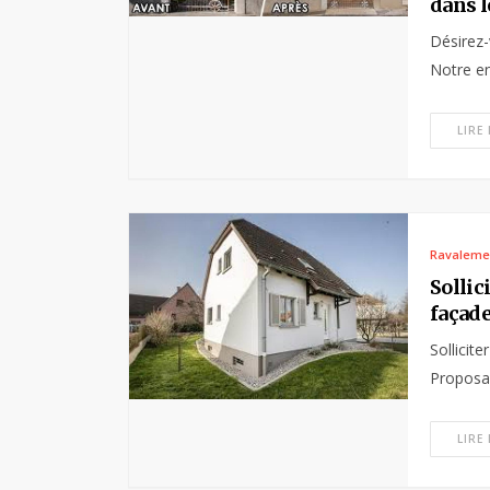
dans l
Désirez-
Notre en
LIRE
Ravaleme
Sollic
façade
Sollicit
Proposan
LIRE