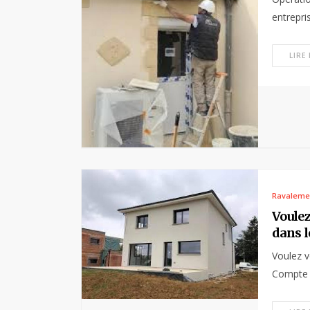
entrepri
LIRE
Ravaleme
Voulez
dans l
Voulez v
Compte t