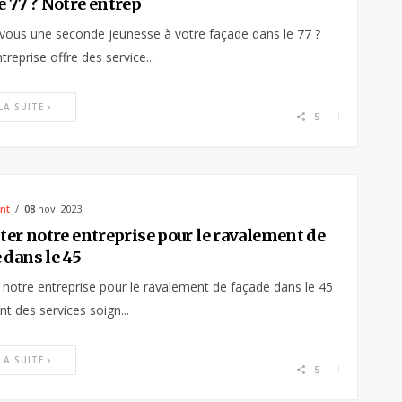
e 77 ? Notre entrep
vous une seconde jeunesse à votre façade dans le 77 ?
treprise offre des service...
 LA SUITE
5
nt
08
nov. 2023
iter notre entreprise pour le ravalement de
 dans le 45
er notre entreprise pour le ravalement de façade dans le 45
t des services soign...
 LA SUITE
5