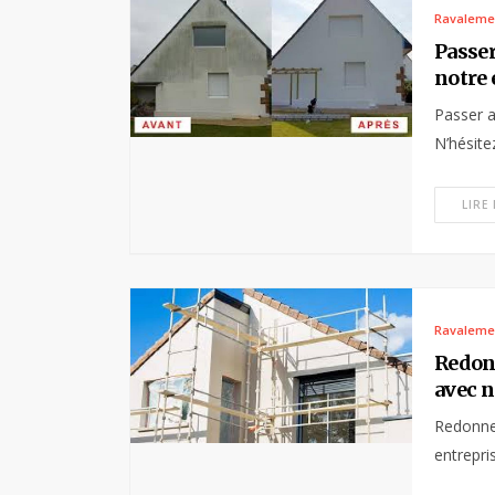
Ravaleme
Passer
notre 
Passer a
N’hésite
LIRE
Ravaleme
Redonn
avec n
Redonner
entrepri