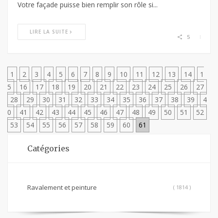
Votre façade puisse bien remplir son rôle si...
LIRE LA SUITE
5
1
2
3
4
5
6
7
8
9
10
11
12
13
14
1
5
16
17
18
19
20
21
22
23
24
25
26
27
28
29
30
31
32
33
34
35
36
37
38
39
4
0
41
42
43
44
45
46
47
48
49
50
51
52
53
54
55
56
57
58
59
60
61
Catégories
Ravalement et peinture
( 1814 )